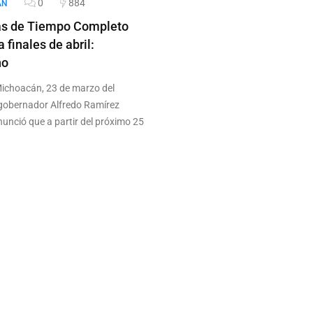
0
884
ÁN
as de Tiempo Completo
a finales de abril:
no
Michoacán, 23 de marzo del
 gobernador Alfredo Ramírez
nunció que a partir del próximo 25