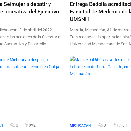
 Seimujer a debatir y
Entrega Bedolla acreditac
er iniciativa del Ejecutivo
Facultad de Medicina de l
UMSNH
ichoacán, 2 de abril del 2022.-
Morelia, Michoacán, 31 de marzo 
e de las acciones de la Secretaría
Tras reconocer la aportación histó
ad Sustantiva y Desarrollo
Universidad Michoacana de San N
0
892
0
1.18K
ÁN
MICHOACÁN