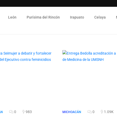
León
Purísima del Rincón
Irapuato
Celaya
0
983
0
1.09K
ÁN
MICHOACÁN