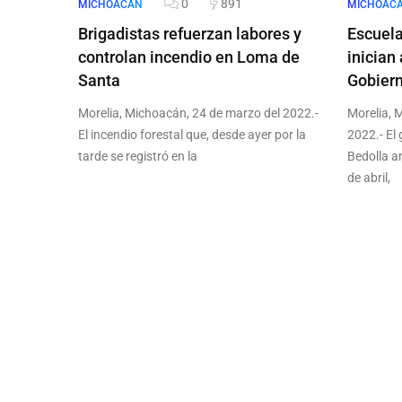
0
891
MICHOACÁN
MICHOAC
Brigadistas refuerzan labores y
Escuel
controlan incendio en Loma de
inician 
Santa
Gobier
Morelia, Michoacán, 24 de marzo del 2022.-
Morelia, 
El incendio forestal que, desde ayer por la
2022.- El
tarde se registró en la
Bedolla a
de abril,