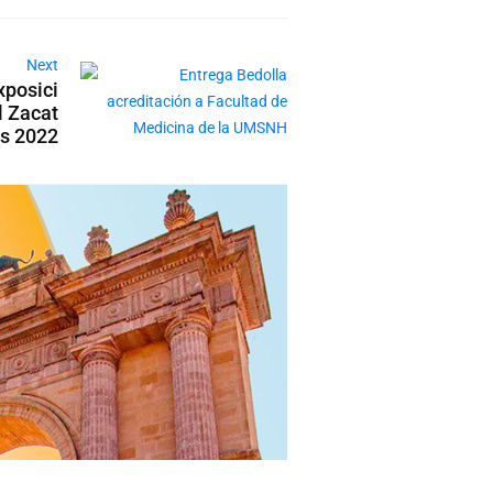
Next
xposici
l Zacat
s 2022