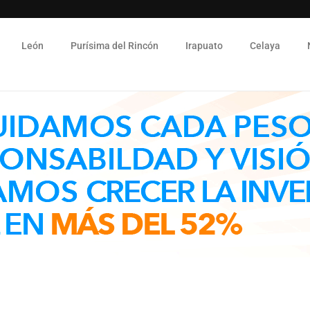
León
Purísima del Rincón
Irapuato
Celaya