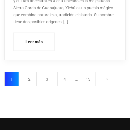
y cultura ancestral en Xichú Ubicado en la majestuosa
Sierra Gorda de Guanajuato, Xichú es un pueblo mágico
que combina naturaleza, tradición e historia. Su nombre
tiene dos posibles orígenes: […]
Leer más
1
2
3
4
…
13