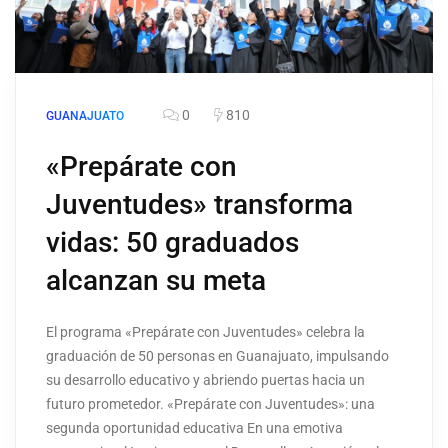
0
810
GUANAJUATO
«Prepárate con
Juventudes» transforma
vidas: 50 graduados
alcanzan su meta
El programa «Prepárate con Juventudes» celebra la
graduación de 50 personas en Guanajuato, impulsando
su desarrollo educativo y abriendo puertas hacia un
futuro prometedor. «Prepárate con Juventudes»: una
segunda oportunidad educativa En una emotiva