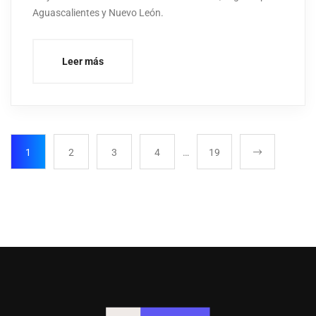
Aguascalientes y Nuevo León.
Leer más
1
2
3
4
…
19