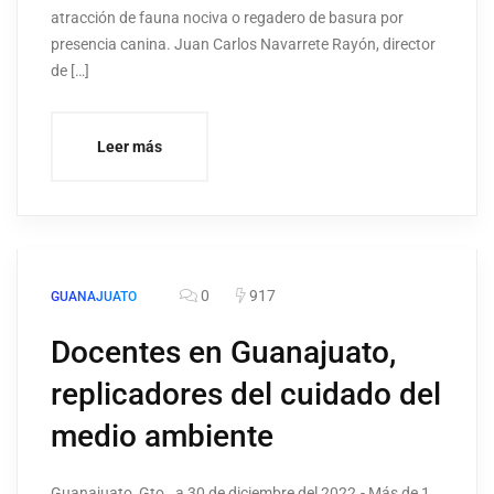
atracción de fauna nociva o regadero de basura por
presencia canina. Juan Carlos Navarrete Rayón, director
de […]
Leer más
0
917
GUANAJUATO
Docentes en Guanajuato,
replicadores del cuidado del
medio ambiente
Guanajuato, Gto., a 30 de diciembre del 2022.- Más de 1