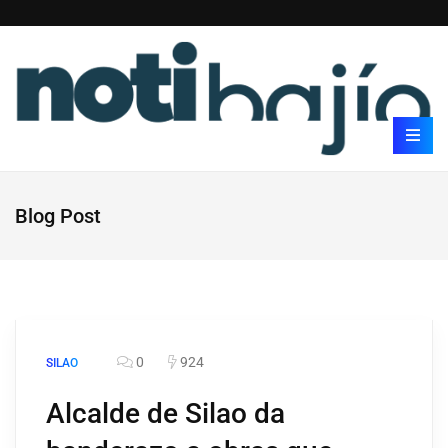
Blog Post
0
924
SILAO
Alcalde de Silao da