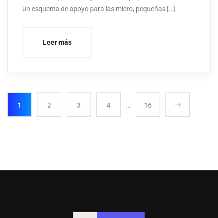
un esquema de apoyo para las micro, pequeñas […]
Leer más
1
2
3
4
…
16