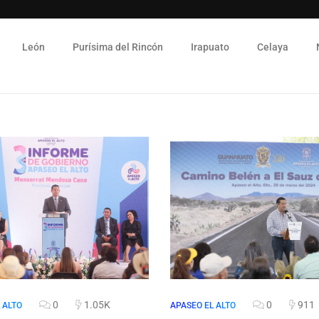
León
Purísima del Rincón
Irapuato
Celaya
0
1.05K
0
911
 ALTO
APASEO EL ALTO