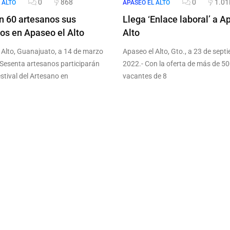
0
868
0
1.01
 ALTO
APASEO EL ALTO
 60 artesanos sus
Llega ‘Enlace laboral’ a A
os en Apaseo el Alto
Alto
 Alto, Guanajuato, a 14 de marzo
Apaseo el Alto, Gto., a 23 de sept
 Sesenta artesanos participarán
2022.- Con la oferta de más de 5
estival del Artesano en
vacantes de 8