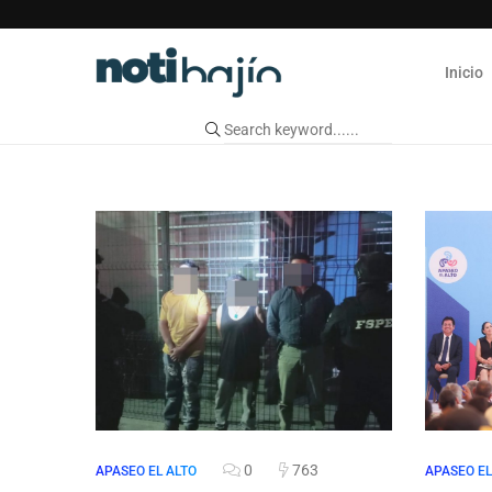
Inicio
0
763
APASEO EL ALTO
APASEO EL