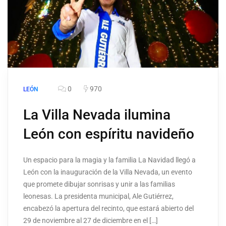
0
970
LEÓN
La Villa Nevada ilumina
León con espíritu navideño
Un espacio para la magia y la familia La Navidad llegó a
León con la inauguración de la Villa Nevada, un evento
que promete dibujar sonrisas y unir a las familias
leonesas. La presidenta municipal, Ale Gutiérrez,
encabezó la apertura del recinto, que estará abierto del
29 de noviembre al 27 de diciembre en el […]