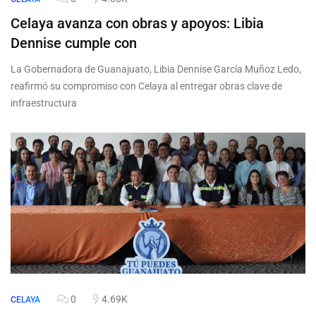
Celaya avanza con obras y apoyos: Libia
Dennise cumple con
La Gobernadora de Guanajuato, Libia Dennise García Muñoz Ledo,
reafirmó su compromiso con Celaya al entregar obras clave de
infraestructura
0
4.69K
CELAYA