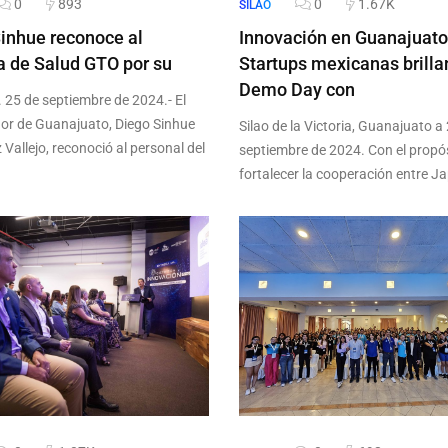
0
893
0
1.67K
SILAO
inhue reconoce al
Innovación en Guanajuato
 de Salud GTO por su
Startups mexicanas brilla
Demo Day con
. 25 de septiembre de 2024.- El
r de Guanajuato, Diego Sinhue
Silao de la Victoria, Guanajuato a
Vallejo, reconoció al personal del
septiembre de 2024. Con el propó
fortalecer la cooperación entre J