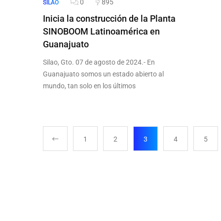
0
895
SILAO
Inicia la construcción de la Planta
SINOBOOM Latinoamérica en
Guanajuato
Silao, Gto. 07 de agosto de 2024.- En
Guanajuato somos un estado abierto al
mundo, tan solo en los últimos
1
2
3
4
5