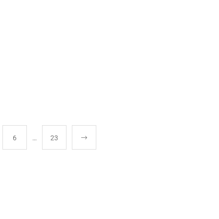
6
…
23