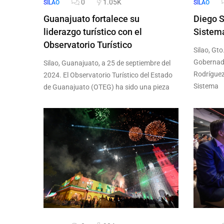
0
1.05K
SILAO
SILAO
Guanajuato fortalece su
Diego S
liderazgo turístico con el
Sistema
Observatorio Turístico
Silao, Gto
Gobernado
Silao, Guanajuato, a 25 de septiembre del
Rodríguez 
2024. El Observatorio Turístico del Estado
Sistema
de Guanajuato (OTEG) ha sido una pieza