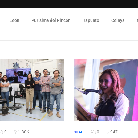
León
Purísima del Rincón
Irapuato
Celaya
0
1.30K
0
947
SILAO