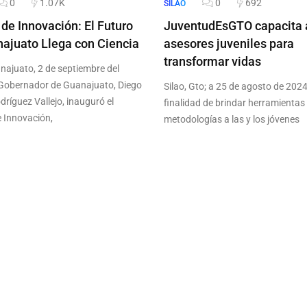
0
1.07K
0
692
SILAO
o de Innovación: El Futuro
JuventudEsGTO capacita 
ajuato Llega con Ciencia
asesores juveniles para
transformar vidas
anajuato, 2 de septiembre del
 Gobernador de Guanajuato, Diego
Silao, Gto; a 25 de agosto de 2024
dríguez Vallejo, inauguró el
finalidad de brindar herramientas
e Innovación,
metodologías a las y los jóvenes