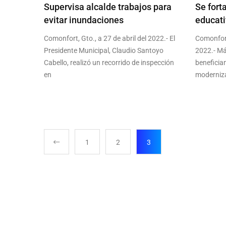
Supervisa alcalde trabajos para
Se fort
evitar inundaciones
educat
Comonfort, Gto., a 27 de abril del 2022.- El
Comonfort,
Presidente Municipal, Claudio Santoyo
2022.- Má
Cabello, realizó un recorrido de inspección
benefician
en
moderniz
1
2
3