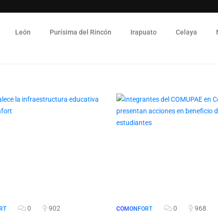
León
Purísima del Rincón
Irapuato
Celaya
0
902
0
968
RT
COMONFORT