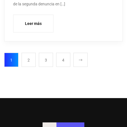
de la segunda denuncia en […]
Leer más
1
2
3
4