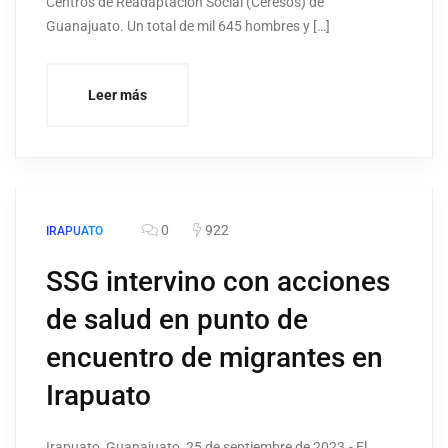
Centros de Readaptación Social (Ceresos) de
Guanajuato. Un total de mil 645 hombres y […]
Leer más
0
922
IRAPUATO
SSG intervino con acciones
de salud en punto de
encuentro de migrantes en
Irapuato
Irapuato, Guanajuato, 25 de septiembre de 2023.- El