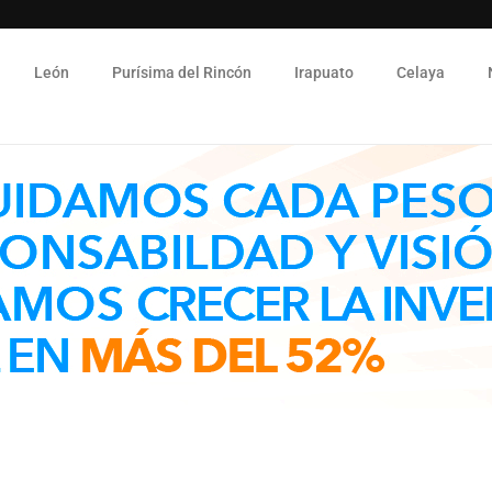
León
Purísima del Rincón
Irapuato
Celaya