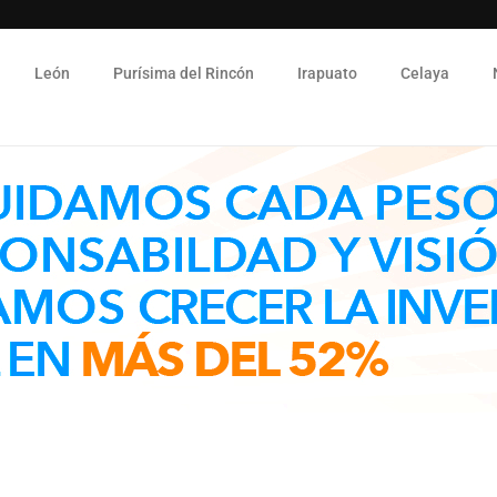
León
Purísima del Rincón
Irapuato
Celaya