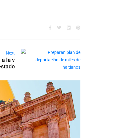
Next
a la v
estado