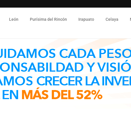
León
Purísima del Rincón
Irapuato
Celaya