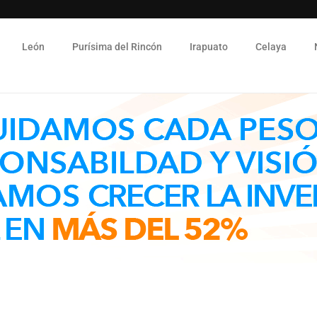
León
Purísima del Rincón
Irapuato
Celaya