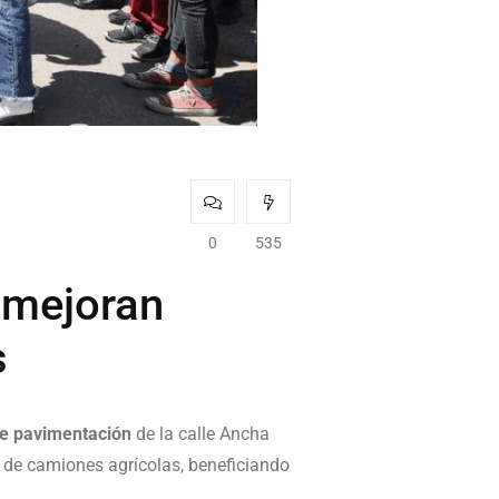
0
535
y mejoran
s
e pavimentación
de la calle Ancha
to de camiones agrícolas, beneficiando