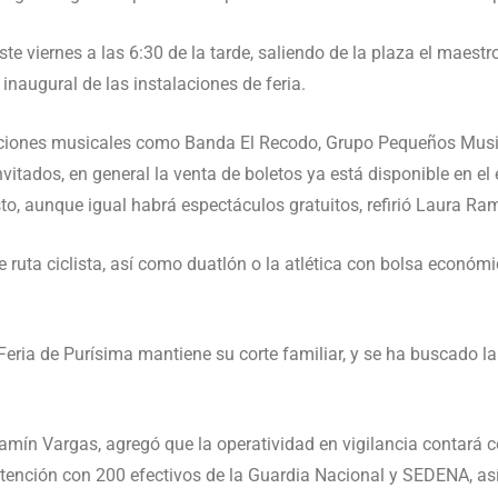
ste viernes a las 6:30 de la tarde, saliendo de la plaza el maestro
 inaugural de las instalaciones de feria.
paciones musicales como Banda El Recodo, Grupo Pequeños Musi
tados, en general la venta de boletos ya está disponible en el 
to, aunque igual habrá espectáculos gratuitos, refirió Laura Ram
de ruta ciclista, así como duatlón o la atlética con bolsa económ
eria de Purísima mantiene su corte familiar, y se ha buscado la
jamín Vargas, agregó que la operatividad en vigilancia contará c
atención con 200 efectivos de la Guardia Nacional y SEDENA, a