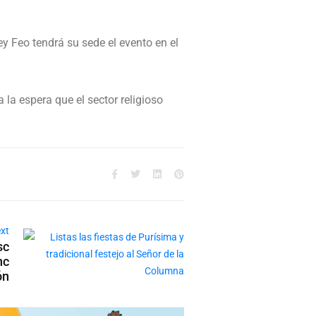
rey Feo tendrá su sede el evento en el
la espera que el sector religioso
xt
sc
nc
ón