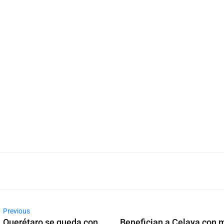
Previous
Querétaro se queda con
Benefician a Celaya con 