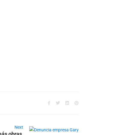
Next
más obras,