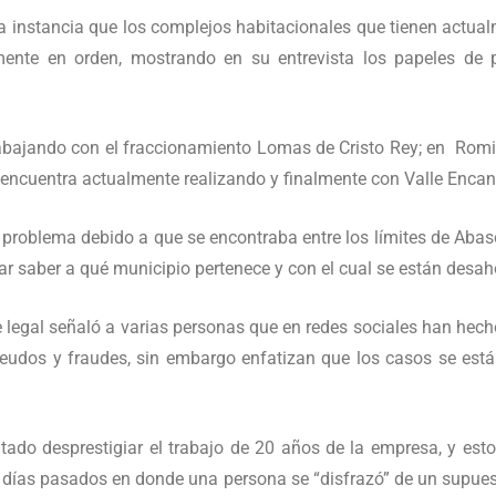
 instancia que los complejos habitacionales que tienen actual
mente en orden, mostrando en su entrevista los papeles de 
bajando con el fraccionamiento Lomas de Cristo Rey; en Romita 
 encuentra actualmente realizando y finalmente con Valle Encan
 problema debido a que se encontraba entre los límites de Aba
rar saber a qué municipio pertenece y con el cual se están des
te legal señaló a varias personas que en redes sociales han he
dos y fraudes, sin embargo enfatizan que los casos se están
tado desprestigiar el trabajo de 20 años de la empresa, y esto
n días pasados en donde una persona se “disfrazó” de un supues