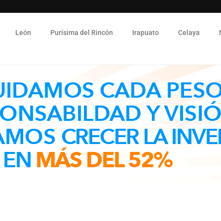
León
Purísima del Rincón
Irapuato
Celaya