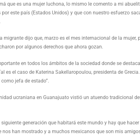
amá que es una mujer luchona, lo mismo le comento a mi abuelit
 por este país (Estados Unidos) y que con nuestro esfuerzo sac
.
sa migrante dijo que, marzo es el mes internacional de la mujer, 
lucharon por algunos derechos que ahora gozan.
mportante en todos los ámbitos de la sociedad donde se desta
Tal es el caso de Katerina Sakellaropoulou, presidenta de Grecia
r como jefa de estado”.
unidad ucraniana en Guanajuato vistió un atuendo tradicional d
siguiente generación que habitará este mundo y hay que hacer l
e nos han mostrado y a muchos mexicanos que son mis amigo