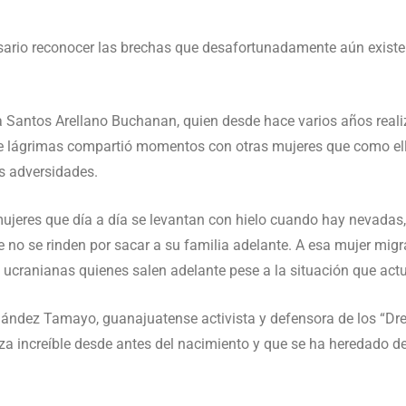
ecesario reconocer las brechas que desafortunadamente aún exis
a Santos Arellano Buchanan, quien desde hace varios años reali
re lágrimas compartió momentos con otras mujeres que como ell
as adversidades.
ujeres que día a día se levantan con hielo cuando hay nevadas,
 no se rinden por sacar a su familia adelante. A esa mujer migr
ucranianas quienes salen adelante pese a la situación que actu
rnández Tamayo, guanajuatense activista y defensora de los “Drea
rza increíble desde antes del nacimiento y que se ha heredado d