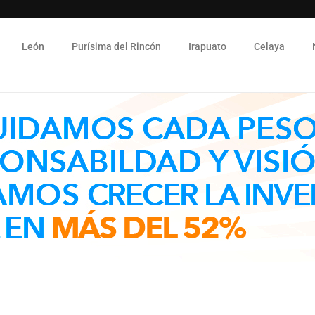
León
Purísima del Rincón
Irapuato
Celaya