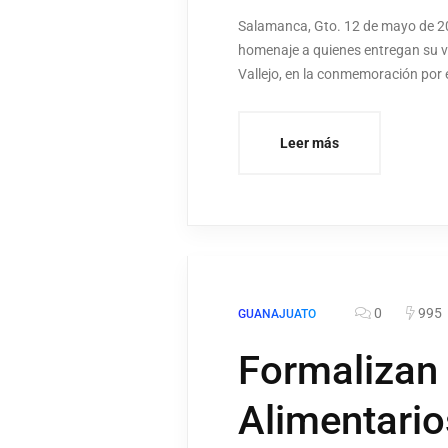
Salamanca, Gto. 12 de mayo de 20
homenaje a quienes entregan su vi
Vallejo, en la conmemoración por e
Leer más
0
995
GUANAJUATO
Formalizan 
Alimentario