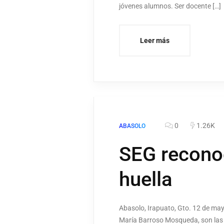
jóvenes alumnos. Ser docente […]
Leer más
0
1.26K
ABASOLO
SEG reconoc
huella
Abasolo, Irapuato, Gto. 12 de ma
María Barroso Mosqueda, son las 