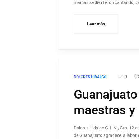
mamás se divirtieron cantando, b
Leer más
0
DOLORES HIDALGO
Guanajuato
maestras y
Dolores Hidalgo C. I. N., Gto. 12
de Guanajuato agradece la labor, 