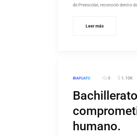
de Preescolar, reconoció dentro d
Leer más
0
1.10K
IRAPUATO
Bachillerato
comprometid
humano.