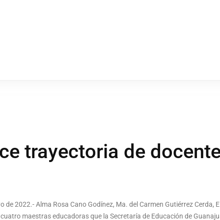
e trayectoria de docent
yo de 2022.- Alma Rosa Cano Godínez, Ma. del Carmen Gutiérrez Cerda, E
cuatro maestras educadoras que la Secretaría de Educación de Guanajua