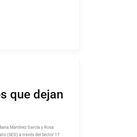
es que dejan
liana Martínez García y Rosa
to (SEG) a través del Sector 17