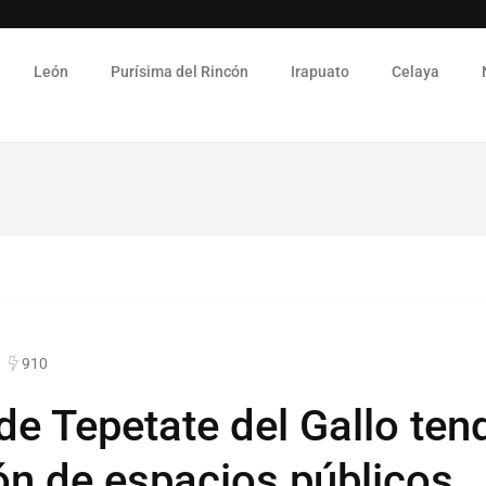
León
Purísima del Rincón
Irapuato
Celaya
910
de Tepetate del Gallo ten
ión de espacios públicos