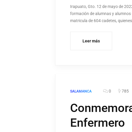
Irapuato, Gto. 12 de mayo de 2022.
formación de alumnas y alumnos e
matricula de 604 cadetes, quienes
Leer más
0
785
SALAMANCA
Conmemoran 
Enfermero