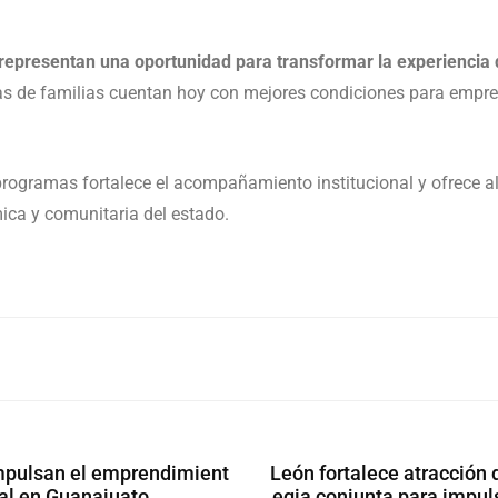
representan una oportunidad para transformar la experiencia 
s de familias cuentan hoy con mejores condiciones para empren
programas fortalece el acompañamiento institucional y ofrece al
ica y comunitaria del estado.
impulsan el emprendimient
León fortalece atracción 
ual en Guanajuato
egia conjunta para impul