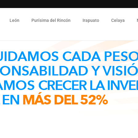
León
Purísima del Rincón
Irapuato
Celaya