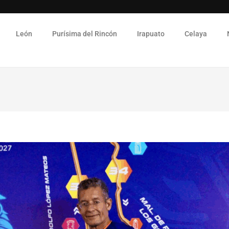
León
Purísima del Rincón
Irapuato
Celaya