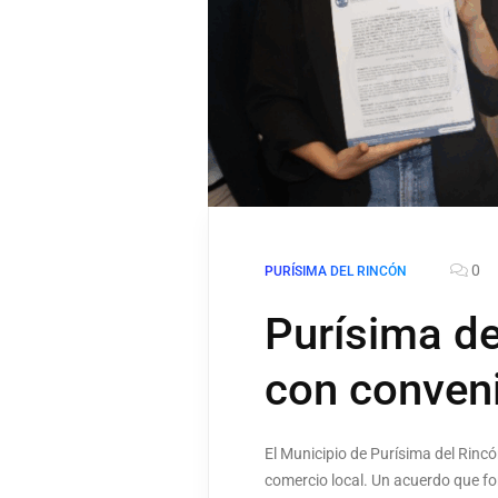
0
PURÍSIMA DEL RINCÓN
Purísima de
con conven
El Municipio de Purísima del Rinc
comercio local. Un acuerdo que for