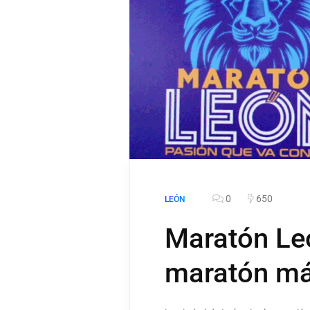
0
650
LEÓN
Maratón Leó
maratón má