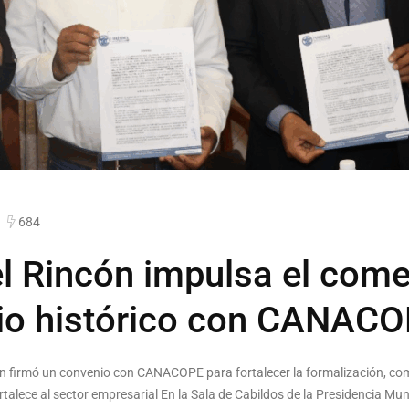
684
l Rincón impulsa el come
io histórico con CANAC
ón firmó un convenio con CANACOPE para fortalecer la formalización, com
talece al sector empresarial En la Sala de Cabildos de la Presidencia Muni