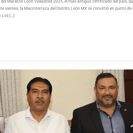
del Maratón León Valladolid 2025, el más antiguo certificado del país, qu
este viernes, la Macroterraza del Distrito León MX se convirtió en punto de
.Los […]