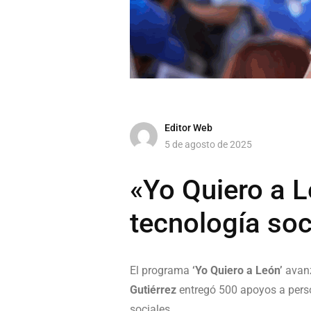
Editor Web
5 de agosto de 2025
«Yo Quiero a 
tecnología soc
El programa
‘Yo Quiero a León’
avanz
Gutiérrez
entregó 500 apoyos a perso
sociales.