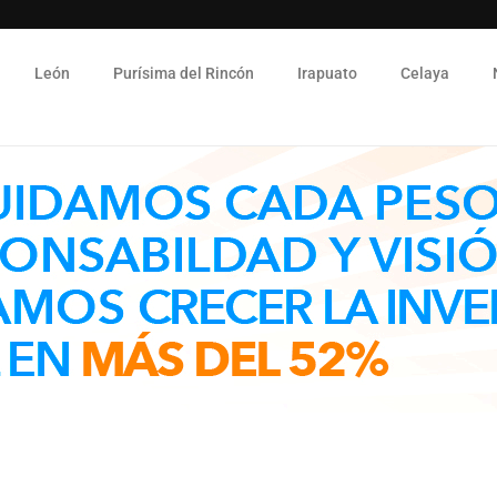
León
Purísima del Rincón
Irapuato
Celaya