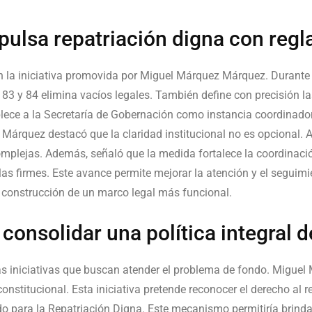
ulsa repatriación digna con regla
n la iniciativa promovida por
Miguel Márquez Márquez
. Durante
s 83 y 84 elimina vacíos legales. También define con precisión l
lece a la Secretaría de Gobernación como instancia coordinadora
 Márquez destacó que la claridad institucional no es opcional. 
mplejas. Además, señaló que la medida fortalece la coordinación
eglas firmes. Este avance permite mejorar la atención y el seguim
 construcción de un marco legal más funcional.
onsolidar una política integral d
 iniciativas que buscan atender el problema de fondo.
Miguel
constitucional. Esta iniciativa pretende reconocer el derecho al
do para la Repatriación Digna. Este mecanismo permitiría brind