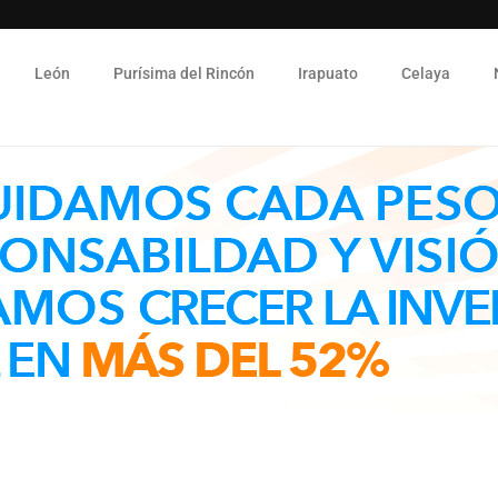
León
Purísima del Rincón
Irapuato
Celaya