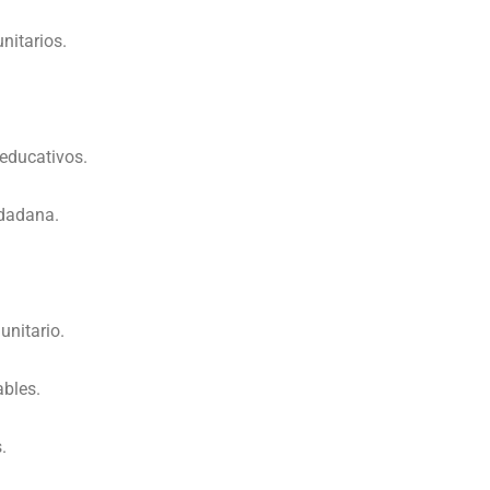
nitarios.
 educativos.
udadana.
unitario.
ables.
.