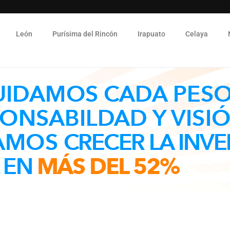
León
Purísima del Rincón
Irapuato
Celaya