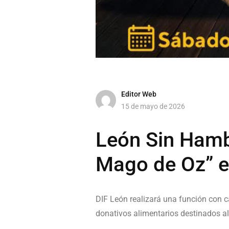
Editor Web
15 de mayo de 2026
León Sin Hambr
Mago de Oz” e
DIF León realizará una función con 
donativos alimentarios destinados 