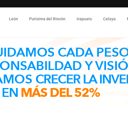
León
Purísima del Rincón
Irapuato
Celaya