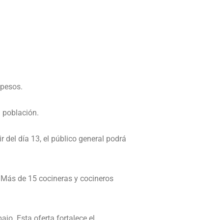
 pesos.
a población.
 del día 13, el público general podrá
. Más de 15 cocineras y cocineros
jo. Esta oferta fortalece el