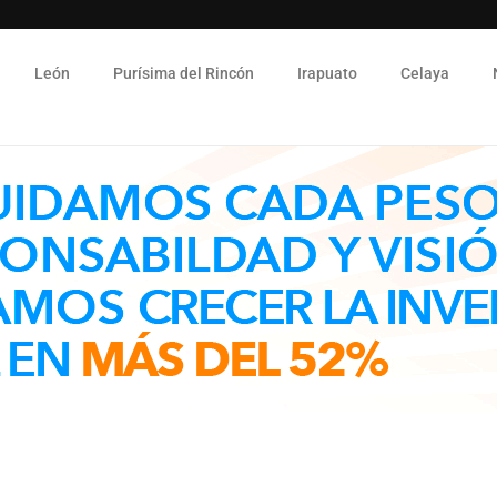
León
Purísima del Rincón
Irapuato
Celaya