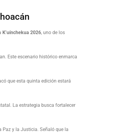
ichoacán
la
K’uínchekua 2026
, uno de los
zan. Este escenario histórico enmarca
acó que esta quinta edición estará
tatal. La estrategia busca fortalecer
 Paz y la Justicia. Señaló que la