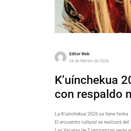
Editor Web
26 de febrero de 2026
K’uínchekua 2
con respaldo 
La K’uínchekua 2026 ya tiene fecha.
El encuentro cultural se realizará del
Las Yácatas de Tzintzuntzan serán el