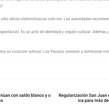
o”.
l sitio oficial visitmichoacan.com.mx. Las autoridades recomien
spectáculo. Es un acto de identidad y orgullo cultural. Además,
ma su vocación cultural. Las Yácatas volverán a iluminarse con
inúan con saldo blanco y o
Regularización San Juan d
es
ica para más de