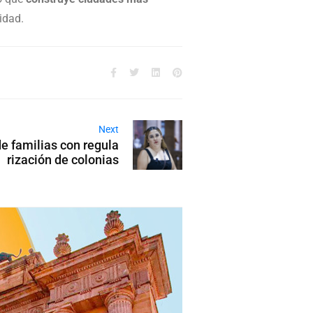
idad.
Next
e familias con regula
rización de colonias