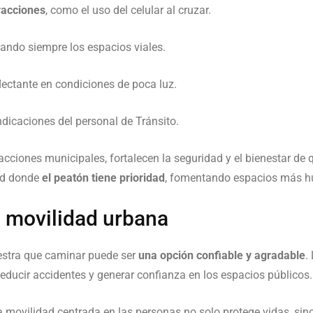
tracciones
, como el uso del celular al cruzar.
ando siempre los espacios viales.
flectante en condiciones de poca luz.
ndicaciones del personal de Tránsito.
ciones municipales, fortalecen la seguridad y el bienestar de q
ad donde
el peatón tiene prioridad
, fomentando espacios más h
 movilidad urbana
uestra que caminar puede ser
una opción confiable y agradable
.
reducir accidentes y generar confianza en los espacios públicos.
a movilidad centrada en las personas no solo protege vidas, si