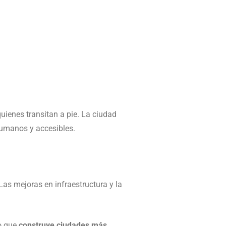
uienes transitan a pie. La ciudad
umanos y accesibles.
 Las mejoras en infraestructura y la
no que
construye ciudades más