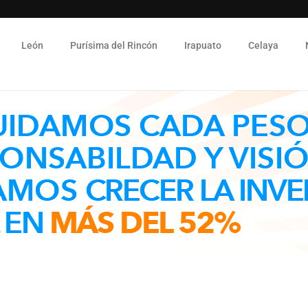
León
Purísima del Rincón
Irapuato
Celaya