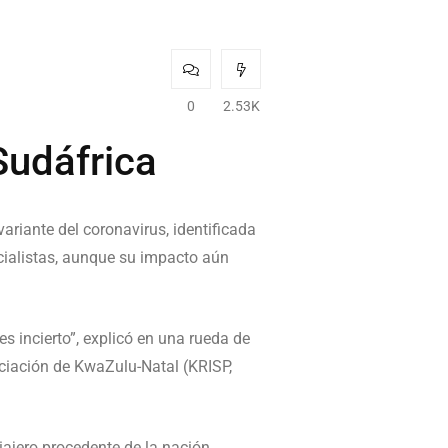
0
2.53K
Sudáfrica
ariante del coronavirus, identificada
cialistas, aunque su impacto aún
s incierto”, explicó en una rueda de
enciación de KwaZulu-Natal (KRISP,
iajero procedente de la nación