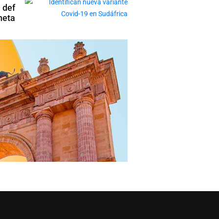
 def
neta