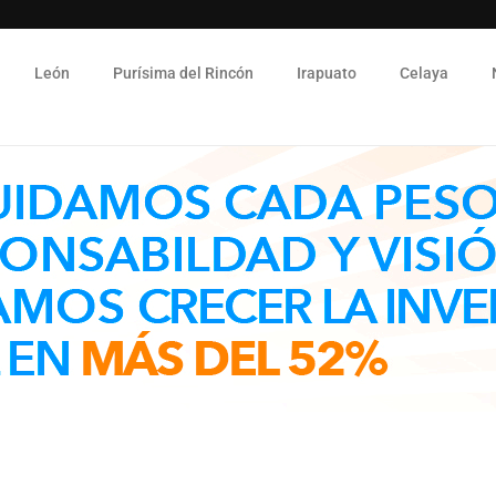
León
Purísima del Rincón
Irapuato
Celaya