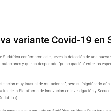
eva variante Covid-19 en 
de Sudáfrica confirmaron este jueves la detección de una nueva v
 mutaciones y que ha despertado “preocupación” entre los espe
telación muy inusual de mutaciones”, pero su “significado aún e
liveira, de la Plataforma de Innovación en Investigación y Secu
 Sudáfrica).
mado casos de esta variante en Sudáfrica, en Hong Kong (en un v