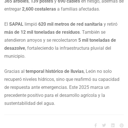
365 árboles
,
139 postes
y
690 cables
en riesgo, además de
entregar
2,600 costaleras
a familias afectadas.
El
SAPAL
limpió
620 mil metros de red sanitaria
y retiró
más de 12 mil toneladas de residuos
. También se
atendieron arroyos y se recolectaron
5 mil toneladas de
desazolve
, fortaleciendo la infraestructura pluvial del
municipio.
Gracias al
temporal histórico de lluvias
, León no solo
recuperó niveles hídricos, sino que reafirmó su capacidad
de respuesta ante emergencias. Este 2025 marca un
precedente positivo para el desarrollo agrícola y la
sustentabilidad del agua.