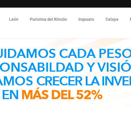
León
Purísima del Rincón
Irapuato
Celaya