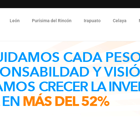
León
Purísima del Rincón
Irapuato
Celaya