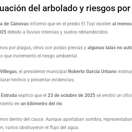
tuación del arbolado y riesgos por 
pa de Cánovas
informó que en el predio El Toyi existen
al menos
025
debido a lluvias intensas y suelos reblandecidos.
mos por plagas, otros con podas previas y
algunas talas no aut
o que incrementó el riesgo ambiental.
Villegas
, el presidente municipal
Roberto García Urbano
instruy
clarar hechos y presentar evidencias.
 Estrada
explicó que el
23 de octubre de 2025
se emitió un ofic
imiento en
un kilómetro del río
.
ieron dentro del cauce. Aunque aportaban sombra, representaban 
 varios obstruyeron el flujo del agua.