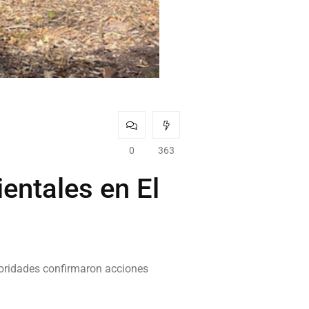
0
363
entales en El
oridades confirmaron acciones