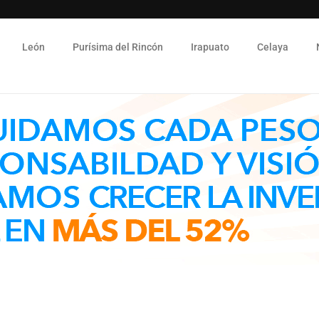
León
Purísima del Rincón
Irapuato
Celaya