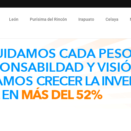
León
Purísima del Rincón
Irapuato
Celaya