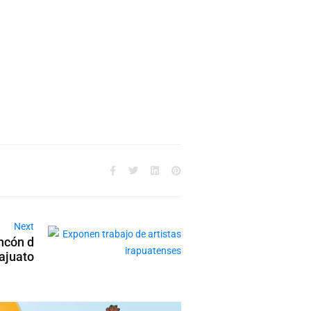
Next
ncón d
ajuato