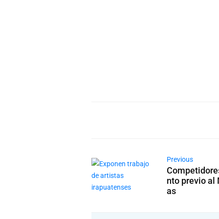
Previous
Competidores
nto previo a
as