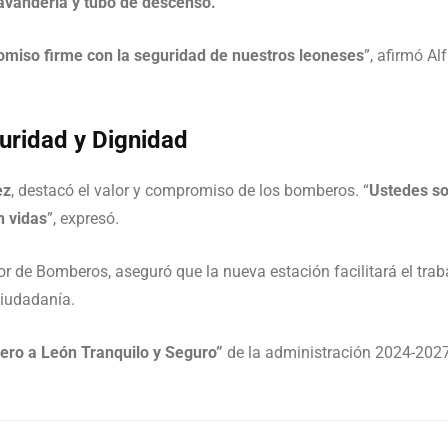
avandería y tubo de descenso.
omiso firme con la seguridad de nuestros leoneses
”, afirmó Al
ridad y Dignidad
ez
, destacó el valor y compromiso de los bomberos. “
Ustedes so
n vidas
”, expresó.
tor de Bomberos, aseguró que la nueva estación facilitará el tra
ciudadanía.
iero a León Tranquilo y Seguro”
de la administración 2024-2027