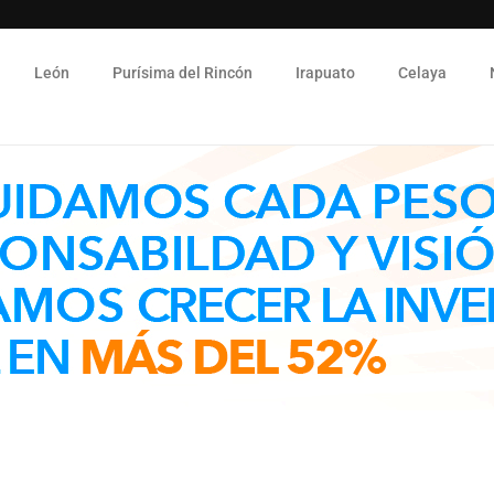
León
Purísima del Rincón
Irapuato
Celaya