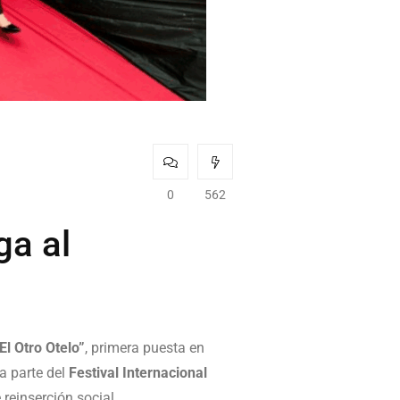
0
562
ga al
El Otro Otelo”
, primera puesta en
a parte del
Festival Internacional
reinserción social.