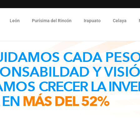
León
Purísima del Rincón
Irapuato
Celaya