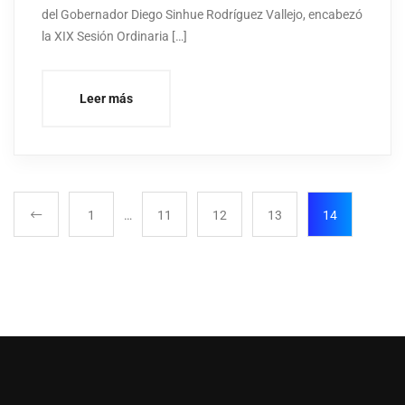
del Gobernador Diego Sinhue Rodríguez Vallejo, encabezó
la XIX Sesión Ordinaria […]
Leer más
1
…
11
12
13
14